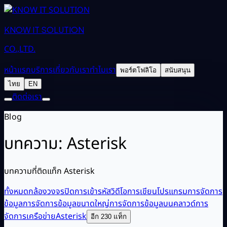
KNOW IT SOLUTION
CO.,LTD.
หน้าแรก
บริการ
เกี่ยวกับเรา
ทำไมเรา
พอร์ตโฟลิโอ
สนับสนุน
ไทย
EN
ติดต่อเรา
Blog
บทความ: Asterisk
บทความที่ติดแท็ก Asterisk
ทั้งหมด
กล้องวงจรปิด
การเข้ารหัสวิดีโอ
การเขียนโปรแกรม
การจัดการ
ข้อมูล
การจัดการข้อมูลขนาดใหญ่
การจัดการข้อมูลบนคลาวด์
การ
จัดการเครือข่าย
Asterisk
อีก 230 แท็ก