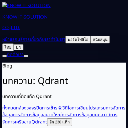
KNOW IT SOLUTION
CO.,LTD.
หน้าแรก
บริการ
เกี่ยวกับเรา
ทำไมเรา
พอร์ตโฟลิโอ
สนับสนุน
ไทย
EN
ติดต่อเรา
Blog
บทความ: Qdrant
บทความที่ติดแท็ก Qdrant
ทั้งหมด
กล้องวงจรปิด
การเข้ารหัสวิดีโอ
การเขียนโปรแกรม
การจัดการ
ข้อมูล
การจัดการข้อมูลขนาดใหญ่
การจัดการข้อมูลบนคลาวด์
การ
จัดการเครือข่าย
Qdrant
อีก 230 แท็ก