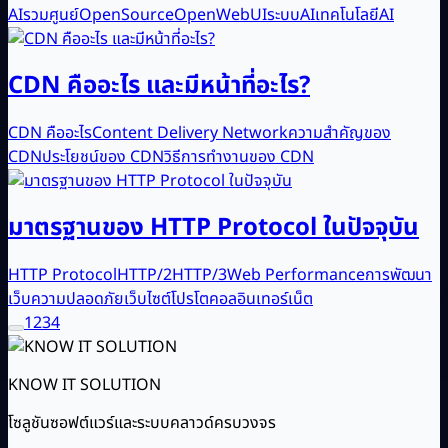
AIรวมศูนย์
OpenSource
OpenWebUI
ระบบAI
เทคโนโลยีAI
CDN คืออะไร และมีหน้าที่อะไร?
CDN คืออะไร
Content Delivery Network
ความสำคัญของ
CDN
ประโยชน์ของ CDN
วิธีการทำงานของ CDN
มาตรฐานของ HTTP Protocol ในปัจจุบัน
HTTP Protocol
HTTP/2
HTTP/3
Web Performance
การพัฒนา
เว็บ
ความปลอดภัยเว็บไซต์
โปรโตคอลอินเทอร์เน็ต
1
2
3
4
KNOW IT SOLUTION
โซลูชันซอฟต์แวร์และระบบคลาวด์ครบวงจร