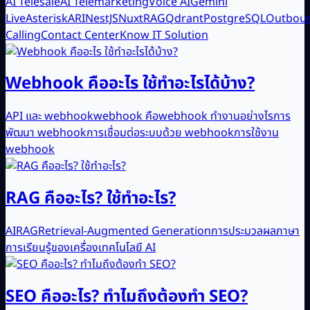
AI Telesale
AI Telemarketing
Voice AI
Gemini
Live
Asterisk
ARI
NestJS
Nuxt
RAG
Qdrant
PostgreSQL
Outbou
Calling
Contact Center
Know IT Solution
Webhook คืออะไร ใช้ทำอะไรได้บ้าง?
API และ webhook
webhook คือ
webhook ทำงานอย่างไร
การ
พัฒนา webhook
การเชื่อมต่อระบบด้วย webhook
การใช้งาน
webhook
RAG คืออะไร? ใช้ทำอะไร?
AI
RAG
Retrieval-Augmented Generation
การประมวลผลภาษา
การเรียนรู้ของเครื่อง
เทคโนโลยี AI
SEO คืออะไร? ทำไมถึงต้องทำ SEO?