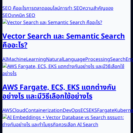
SEO คืออะไร
การตลาดออนไลน์
การทำ SEO
ความสำคัญของ
SEO
เทคนิค SEO
Vector Search และ Semantic Search
คืออะไร?
AI
MachineLearning
NaturalLanguageProcessing
SearchEn
AWS Fargate, ECS, EKS แตกต่างกัน
อย่างไร และมีวิธีเลือกใช้อย่างไร
AWS
Cloud
Containerization
DevOps
ECS
EKS
Fargate
Kuberne