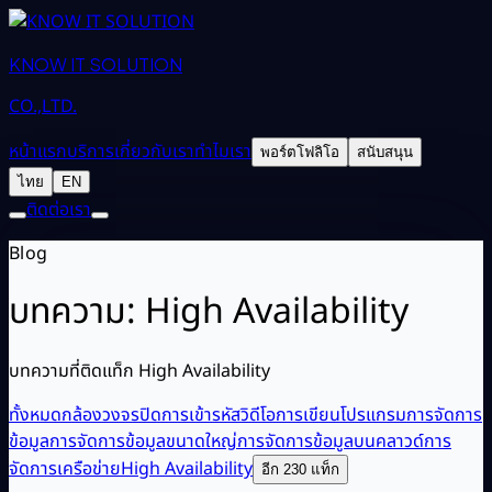
KNOW IT SOLUTION
CO.,LTD.
หน้าแรก
บริการ
เกี่ยวกับเรา
ทำไมเรา
พอร์ตโฟลิโอ
สนับสนุน
ไทย
EN
ติดต่อเรา
Blog
บทความ: High Availability
บทความที่ติดแท็ก High Availability
ทั้งหมด
กล้องวงจรปิด
การเข้ารหัสวิดีโอ
การเขียนโปรแกรม
การจัดการ
ข้อมูล
การจัดการข้อมูลขนาดใหญ่
การจัดการข้อมูลบนคลาวด์
การ
จัดการเครือข่าย
High Availability
อีก 230 แท็ก