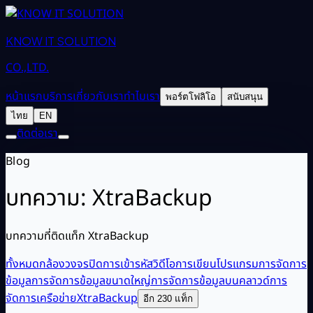
KNOW IT SOLUTION
CO.,LTD.
หน้าแรก
บริการ
เกี่ยวกับเรา
ทำไมเรา
พอร์ตโฟลิโอ
สนับสนุน
ไทย
EN
ติดต่อเรา
Blog
บทความ: XtraBackup
บทความที่ติดแท็ก XtraBackup
ทั้งหมด
กล้องวงจรปิด
การเข้ารหัสวิดีโอ
การเขียนโปรแกรม
การจัดการ
ข้อมูล
การจัดการข้อมูลขนาดใหญ่
การจัดการข้อมูลบนคลาวด์
การ
จัดการเครือข่าย
XtraBackup
อีก 230 แท็ก