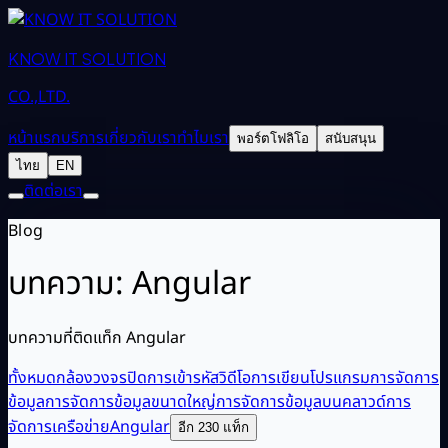
KNOW IT SOLUTION
CO.,LTD.
หน้าแรก
บริการ
เกี่ยวกับเรา
ทำไมเรา
พอร์ตโฟลิโอ
สนับสนุน
ไทย
EN
ติดต่อเรา
Blog
บทความ: Angular
บทความที่ติดแท็ก Angular
ทั้งหมด
กล้องวงจรปิด
การเข้ารหัสวิดีโอ
การเขียนโปรแกรม
การจัดการ
ข้อมูล
การจัดการข้อมูลขนาดใหญ่
การจัดการข้อมูลบนคลาวด์
การ
จัดการเครือข่าย
Angular
อีก 230 แท็ก