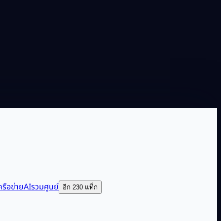
รือข่าย
AIรวมศูนย์
อีก 230 แท็ก