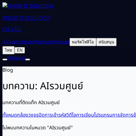
KNOW IT SOLUTION
CO.,LTD.
หน้าแรก
บริการ
เกี่ยวกับเรา
ทำไมเรา
พอร์ตโฟลิโอ
สนับสนุน
ไทย
EN
ติดต่อเรา
Blog
บทความ: AIรวมศูนย์
บทความที่ติดแท็ก AIรวมศูนย์
ทั้งหมด
กล้องวงจรปิด
การเข้ารหัสวิดีโอ
การเขียนโปรแกรม
การจัดการข้
ไม่พบบทความในหมวด "AIรวมศูนย์"