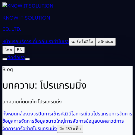
KNOW IT SOLUTION
CO.,LTD.
หน้าแรก
บริการ
เกี่ยวกับเรา
ทำไมเรา
พอร์ตโฟลิโอ
สนับสนุน
ไทย
EN
ติดต่อเรา
Blog
บทความ: โปรแกรมมิ่ง
บทความที่ติดแท็ก โปรแกรมมิ่ง
ทั้งหมด
กล้องวงจรปิด
การเข้ารหัสวิดีโอ
การเขียนโปรแกรม
การจัดการ
ข้อมูล
การจัดการข้อมูลขนาดใหญ่
การจัดการข้อมูลบนคลาวด์
การ
จัดการเครือข่าย
โปรแกรมมิ่ง
อีก 230 แท็ก