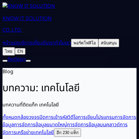
KNOW IT SOLUTION
CO.,LTD.
หน้าแรก
บริการ
เกี่ยวกับเรา
ทำไมเรา
พอร์ตโฟลิโอ
สนับสนุน
ไทย
EN
ติดต่อเรา
Blog
บทความ: เทคโนโลยี
บทความที่ติดแท็ก เทคโนโลยี
ทั้งหมด
กล้องวงจรปิด
การเข้ารหัสวิดีโอ
การเขียนโปรแกรม
การจัดการ
ข้อมูล
การจัดการข้อมูลขนาดใหญ่
การจัดการข้อมูลบนคลาวด์
การ
จัดการเครือข่าย
เทคโนโลยี
อีก 230 แท็ก