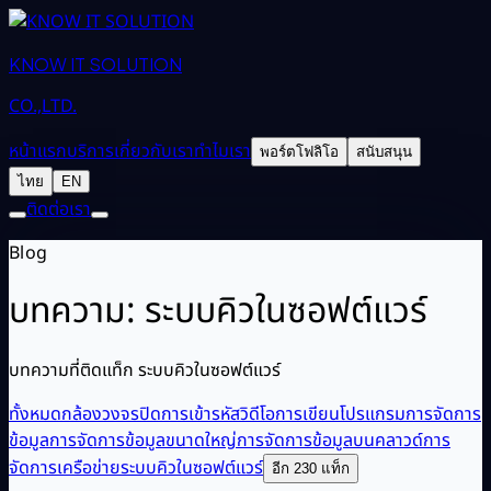
KNOW IT SOLUTION
CO.,LTD.
หน้าแรก
บริการ
เกี่ยวกับเรา
ทำไมเรา
พอร์ตโฟลิโอ
สนับสนุน
ไทย
EN
ติดต่อเรา
Blog
บทความ: ระบบคิวในซอฟต์แวร์
บทความที่ติดแท็ก ระบบคิวในซอฟต์แวร์
ทั้งหมด
กล้องวงจรปิด
การเข้ารหัสวิดีโอ
การเขียนโปรแกรม
การจัดการ
ข้อมูล
การจัดการข้อมูลขนาดใหญ่
การจัดการข้อมูลบนคลาวด์
การ
จัดการเครือข่าย
ระบบคิวในซอฟต์แวร์
อีก 230 แท็ก